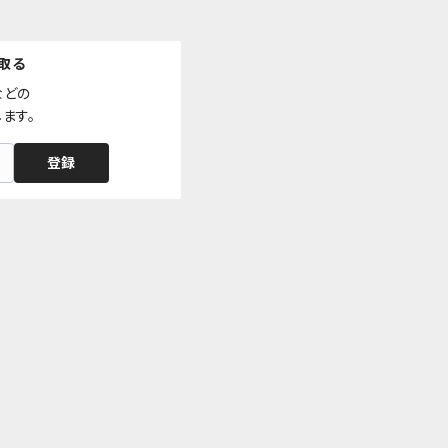
取る
どの

ます。
登録