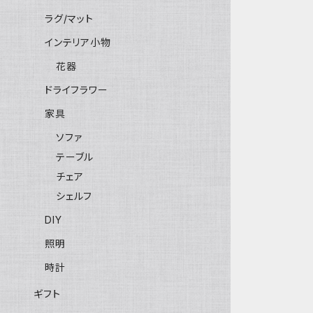
ラグ/マット
インテリア小物
花器
ドライフラワー
家具
ソファ
テーブル
チェア
シェルフ
DIY
照明
時計
ギフト