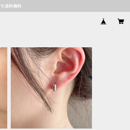
げで送料無料
SOLD OUT
レ
サージカルステンレス ミニフープピア
ス
¥1,240