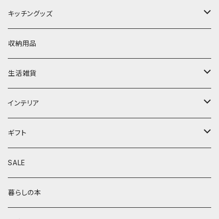
70cm
キッズ服(100cm〜)
トップス
キッチングッズ
80cm
100cm
子ども用ファッション小物
ワンピース
食器
収納用品
90cm
110cm
ヘアアクセサリー
ラーメン鉢
行事/記念品
ボトム
カトラリー
生活雑貨
120cm
スタイ
ベビー用品
サロペット
調理器具
防虫グッズ
インテリア
130cm
くつした・レッグウォーマー
通園、通学グッズ
アウター
ファブリック
暮らしの道具
ラグ/マット
ギフト
140cm
靴
おもちゃ
バッグ・ポーチ
コースター
ショッピングバッグ
インテリア小物
ベビーギフト
SALE
150cm
帽子
kiko&gg
ポーチ
花器
男の子服
アクセサリー
鍋敷き
ドライフラワー
誕生日ギフト
暮らしの本
バッグ