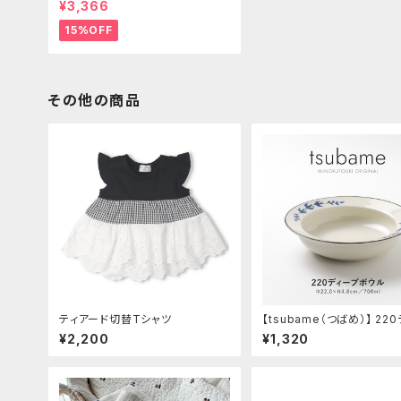
¥3,366
15%OFF
その他の商品
ティアード切替Tシャツ
【tsubame（つばめ）】 22
プボウル [日本製 美濃焼 食
¥2,200
¥1,320
皿]オリジナル