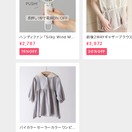
ハンディファン 「Silky Wind Mo
前後2WAYギャザーブラウ
bile 3.2」
¥2,787
¥3,872
15%OFF
20%OFF
バイカラーセーラーカラーワンピー
ス