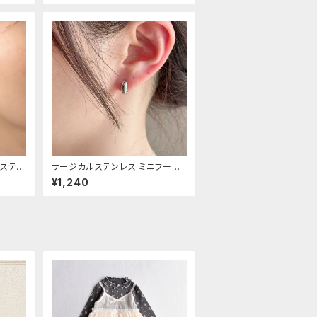
ステン
サージカルステンレス ミニフープ
ピアス
¥1,240