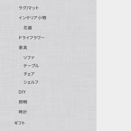
ラグ/マット
インテリア小物
花器
ドライフラワー
家具
ソファ
テーブル
チェア
シェルフ
DIY
照明
時計
ギフト