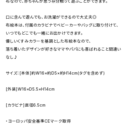
布なので、赤ちゃんが思う存分触って遊ぶことができます。
口に含んで遊んでも、お洗濯ができるので大丈夫◎
布絵本は、付属のカラビナでベビーカーやバッグに取り付けて、
いつでもどこでも一緒にお出かけできます。
優しいくすみカラーを基調とした布絵本なので、
落ち着いたデザインが好きなママやパパにも喜ばれること間違い
なし♪
サイズ：[本体]約W16×約D5×約H14cm(タグを含めず)
[外装]W16×D5.5×H14cm
[カラビナ]直径6.5cm
・ヨーロッパ安全基準CEマーク取得