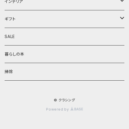
ベビー用品
サロペット
調理器具
防虫グッズ
インテリア
130cm
くつした・レッグウォーマー
通園、通学グッズ
アウター
ファブリック
暮らしの道具
ラグ/マット
ギフト
140cm
靴
おもちゃ
バッグ・ポーチ
コースター
ショッピングバッグ
インテリア小物
ベビーギフト
SALE
150cm
帽子
kiko&gg
ポーチ
花器
男の子服
アクセサリー
鍋敷き
ドライフラワー
誕生日ギフト
暮らしの本
バッグ
ピアス
女の子服
ヘアアクセサリー
収納
家具
母の日
掃除
マフラー・ネックウォーマー
イヤリング
ソファ
靴
DIY
父の日
© クラシング
ブローチ
テーブル
小物
照明
Powered by
リング
チェア
ハンカチ
帽子
時計