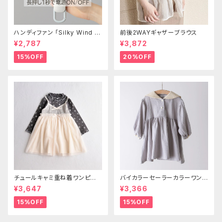
ハンディファン 「Silky Wind M
前後2WAYギャザーブラウス
obile 3.2」
¥2,787
¥3,872
15%OFF
20%OFF
チュールキャミ重ね着ワンピー
バイカラーセーラーカラーワンピ
ス
ース
¥3,647
¥3,366
15%OFF
15%OFF