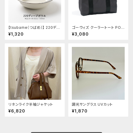
【tsubame（つばめ）】 220ディ
ゴーウィズ クーラートート POS
ープボウル [日本製 美濃焼 食
T GENERAL
¥1,320
¥3,080
器 深皿]オリジナル
リネンライク半袖ジャケット
調光サングラス UVカット
¥6,820
¥1,870