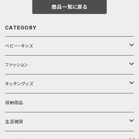
商品一覧に戻る
CATEGORY
ベビー・キッズ
ベビー服(〜95cm)
ファッション
70cm
キッズ服(100cm〜)
トップス
キッチングッズ
80cm
100cm
子ども用ファッション小物
ワンピース
食器
収納用品
90cm
110cm
ヘアアクセサリー
ラーメン鉢
行事/記念品
ボトム
カトラリー
生活雑貨
120cm
スタイ