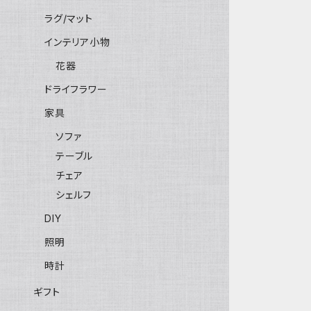
ラグ/マット
インテリア小物
花器
ドライフラワー
家具
ソファ
テーブル
チェア
シェルフ
DIY
照明
時計
ギフト