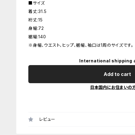
■サイズ
着丈:31.5
裄丈:15
身幅:72
裾幅:140
※身幅、ウエスト、ヒップ、裾幅、袖口は1周のサイズです。
International shipping 
Add to cart
日本国内にお住まいの
レビュー