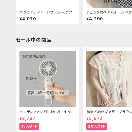
スクエアティアードフリルトップス
チェック柄ベアバルーンペプ
スチェ
¥4,070
¥4,290
セール中の商品
ハンディファン 「Silky Wind Mo
前後2WAYギャザーブラウ
bile 3.2」
¥2,787
¥3,872
15%OFF
20%OFF