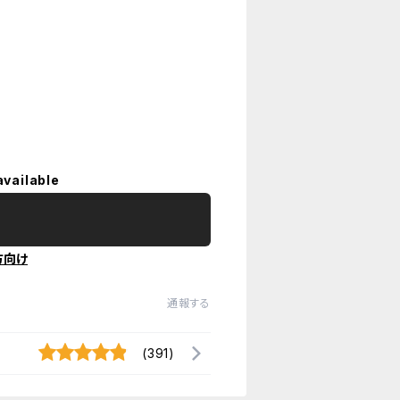
available
方向け
通報する
(391)