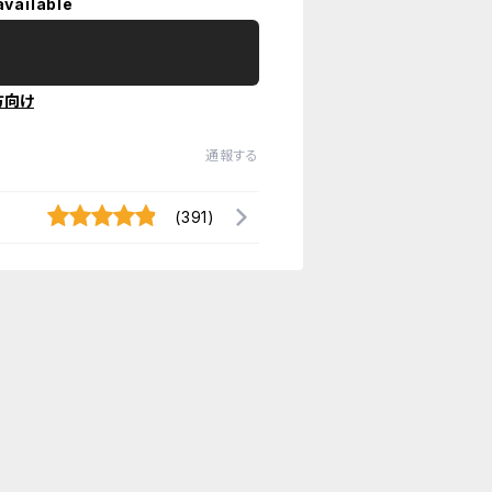
available
方向け
通報する
(391)