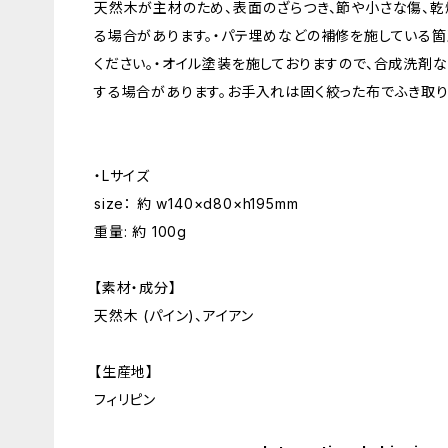
天然木が主材のため、表面のざらつき、節や小さな傷、
る場合があります。・パテ埋めなどの補修を施している
ください。・オイル塗装を施しておりますので、合成洗剤
する場合があります。お手入れは固く絞った布でふき取り
・Lサイズ
size： 約 w140×d80×h195mm
重量: 約 100g
【素材・成分】
天然木 (パイン)、アイアン
【生産地】
フィリピン