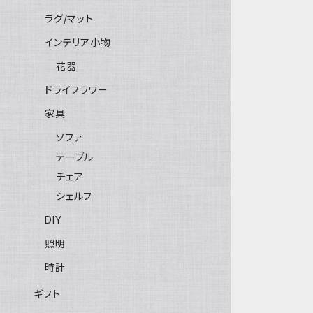
ラグ/マット
インテリア小物
花器
ドライフラワー
家具
ソファ
テーブル
チェア
シェルフ
DIY
照明
時計
ギフト